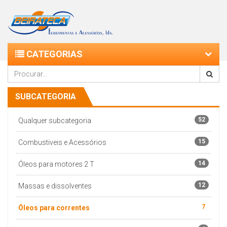
CATEGORIAS
SUBCATEGORIA
52
Qualquer subcategoria
15
Combustiveis e Acessórios
14
Óleos para motores 2 T
12
Massas e dissolventes
7
Óleos para correntes